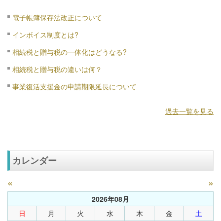
電子帳簿保存法改正について
インボイス制度とは?
相続税と贈与税の一体化はどうなる?
相続税と贈与税の違いは何？
事業復活支援金の申請期限延長について
過去一覧を見る
カレンダー
«
»
2026年08月
日
月
火
水
木
金
土